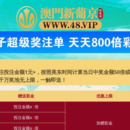
，单注投注金额1元+，按照美东时间计算当日中奖
越高，千万奖池无上限，一触即送！
赠送彩金
优
投注金额x
1
倍