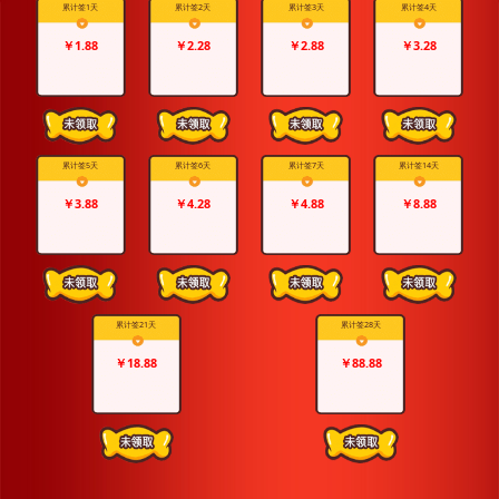
累计签
1
天
累计签
2
天
累计签
3
天
累计签
4
天
￥1.88
￥2.28
￥2.88
￥3.28
累计签
5
天
累计签
6
天
累计签
7
天
累计签
14
天
￥3.88
￥4.28
￥4.88
￥8.88
累计签
21
天
累计签
28
天
￥18.88
￥88.88